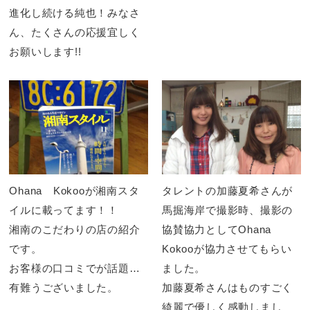
進化し続ける純也！みなさ
ん、たくさんの応援宜しく
お願いします!!
Ohana Kokooが湘南スタ
タレントの加藤夏希さんが
イルに載ってます！！
馬掘海岸で撮影時、撮影の
湘南のこだわりの店の紹介
協賛協力としてOhana
です。
Kokooが協力させてもらい
お客様の口コミでが話題に
ました。
なり掲載になりました。
有難うございました。
加藤夏希さんはものすごく
綺麗で優しく感動しまし