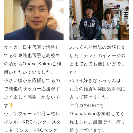
サッカー日本代表で活躍し
ふっくんと雑誌の対談しま
てる伊東純也選手も高校生
した！テレビのイメージの
の頃からOhana Kokooご利
ままでとても優しい方でし
用いただいていました。
た♪
小さい頃から応援してるの
ハワイ好きなふっくんは、
で純也のサッカー応援がす
お店の雑貨や雰囲気を気に
ごく楽しく感謝しかないで
入って頂きました。
す
ご自身のHPにも
ヴァンフォーレ甲府→柏レ
Ohanakokooを掲載してく
イソル→KRCヘンク→スタ
れました。感謝です。有り
ッド.ランス→KRCヘンク
難うございます。